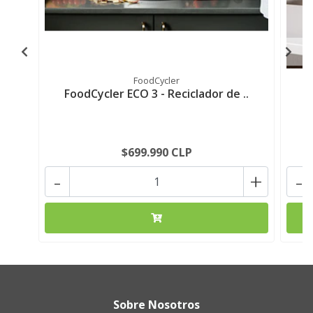
FoodCycler
FoodCycler ECO 3 - Reciclador de ..
F
$699.990 CLP
-
+
-
Sobre Nosotros