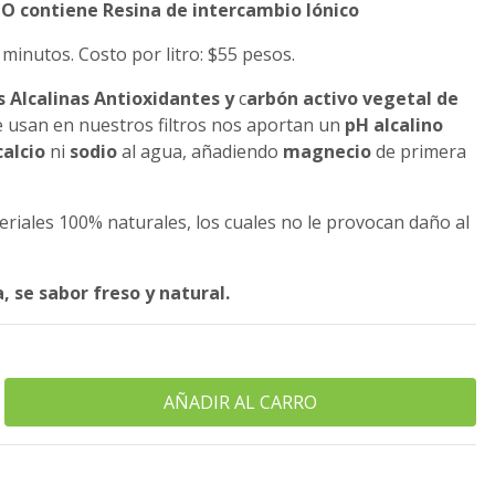
 NO contiene Resina de intercambio Iónico
 4 minutos. Costo por litro: $55 pesos.
 Alcalinas Antioxidantes y
c
arbón activo vegetal de
e usan en nuestros filtros nos aportan un
pH alcalino
calcio
ni
sodio
al agua, añadiendo
magnecio
de primera
teriales 100% naturales, los cuales no le provocan daño al
, se sabor freso y natural.