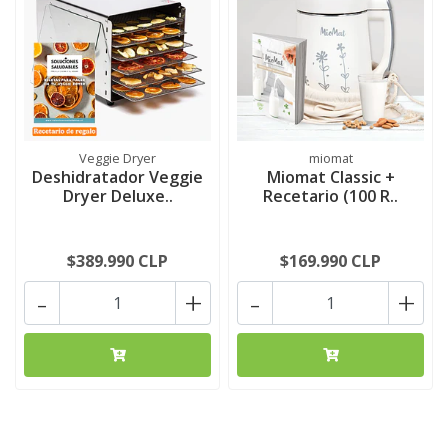
Veggie Dryer
miomat
Deshidratador Veggie
Miomat Classic +
Dryer Deluxe..
Recetario (100 R..
$389.990 CLP
$169.990 CLP
-
+
-
+